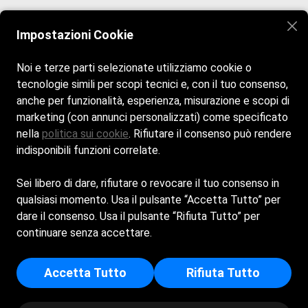
Veniteci a trovare vi aspettiamo! Siamo aperti tutti i giorni
dalle 8:30 alle 20:00.
Impostazioni Cookie
Noi e terze parti selezionate utilizziamo cookie o
tecnologie simili per scopi tecnici e, con il tuo consenso,
anche per funzionalità, esperienza, misurazione e scopi di
marketing (con annunci personalizzati) come specificato
nella
politica sui cookie
. Rifiutare il consenso può rendere
indisponibili funzioni correlate.
Privacy Policy
Sei libero di dare, rifiutare o revocare il tuo consenso in
Cookie Policy
qualsiasi momento. Usa il pulsante “Accetta Tutto” per
dare il consenso. Usa il pulsante “Rifiuta Tutto” per
REGINA ELENA SOCIETA' A RESPONSABILITA'
continuare senza accettare.
LIMITATA SEMPLIFICATA - Sede Legale: PIAZZA
GIUSEPPE MAZZINI 20 - 55049 - VIAREGGIO (LU) -
Accetta Tutto
Rifiuta Tutto
Capitale Sociale Euro 500 - Iscritta al registro delle
imprese di Lucca - p.i/c.f: 02608170466 - Numero REA: